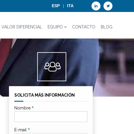
ESP
ITA
L
T
i
w
VALOR DIFERENCIAL
EQUIPO
CONTACTO
BLOG
n
i
k
t
e
t
d
e
i
r
n
SOLICITA MÁS INFORMACIÓN
*
Nombre
*
E-mail